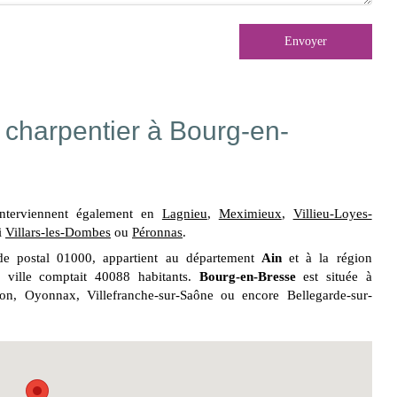
Envoyer
 charpentier à Bourg-en-
nterviennent également en
Lagnieu
,
Meximieux
,
Villieu-Loyes-
i
Villars-les-Dombes
ou
Péronnas
.
de postal 01000, appartient au département
Ain
et à la région
 ville comptait 40088 habitants.
Bourg-en-Bresse
est située à
n, Oyonnax, Villefranche-sur-Saône ou encore Bellegarde-sur-