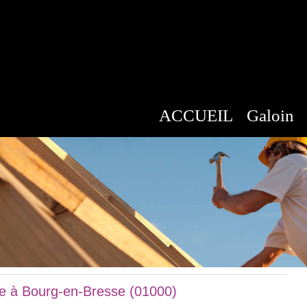
ACCUEIL
Galoin
e à Bourg-en-Bresse (01000)