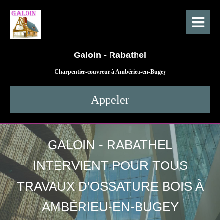
Galoin - Rabathel
Charpentier-couvreur à Ambérieu-en-Bugey
Appeler
GALOIN - RABATHEL
INTERVIENT POUR TOUS
TRAVAUX D'OSSATURE BOIS À
AMBÉRIEU-EN-BUGEY