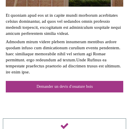
Et quoniam apud eos ut in capite mundi morborum acerbitates
celsius dominantur, ad quos vel sedandos omnis professio
medendi torpescit, excogitatum est adminiculum sospitale nequi
amicum perferentem similia videat.
Admodum mirum videre plebem innumeram mentibus ardore
quodam infuso cum dimicationum curulium eventu pendentem.
haec similiaque memorabile nihil vel serium agi Romae
permittunt. ergo redeundum ad textum.Unde Rufinus ea
tempestate praefectus praetorio ad discrimen trusus est ultimum.
ire enim ipse.
Demander un devis d'ossature bois