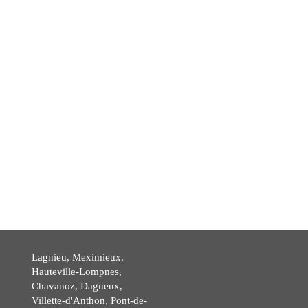
Lagnieu, Meximieux,
Hauteville-Lompnes,
Chavanoz, Dagneux,
Villette-d'Anthon, Pont-de-