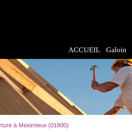
ACCUEIL
Galoin
ture à Meximieux (01800)