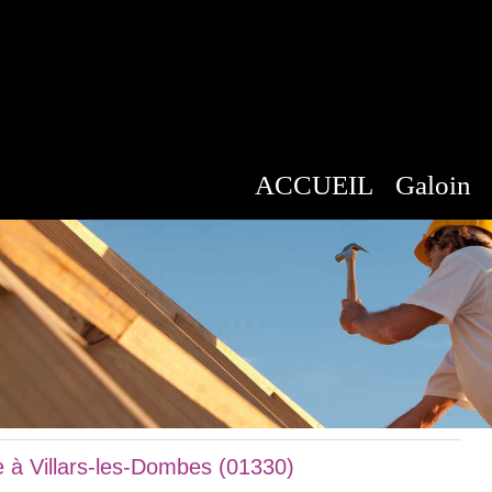
ACCUEIL
Galoin
 à Villars-les-Dombes (01330)