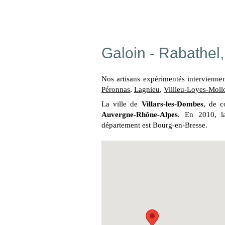
Galoin - Rabathel
Nos artisans expérimentés intervienn
Péronnas
,
Lagnieu
,
Villieu-Loyes-Moll
La ville de
Villars-les-Dombes
, de c
Auvergne-Rhône-Alpes
. En 2010, la
département est Bourg-en-Bresse.