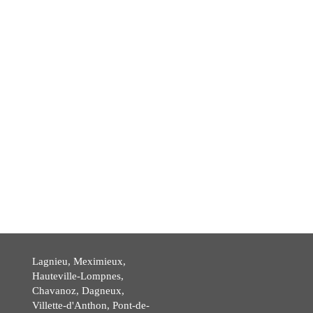
Lagnieu, Meximieux,
Hauteville-Lompnes,
Chavanoz, Dagneux,
Villette-d'Anthon, Pont-de-