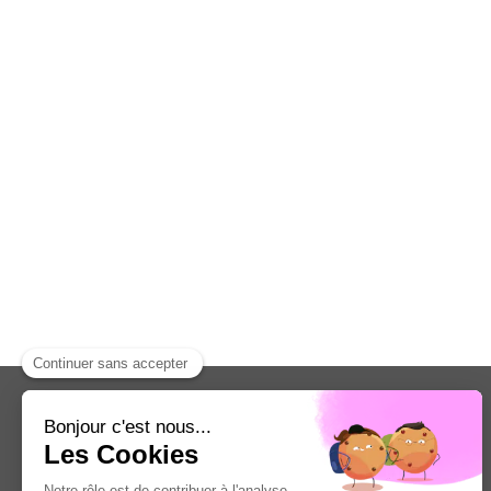
Galoin
Couverture, Toiture
Zac Point Boeuf