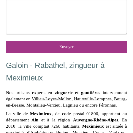
Envoyer
Galoin - Rabathel, zingueur à
Meximieux
Nos artisans experts en
zinguerie et gouttières
interviennent
également en
Villieu-Loyes-Mollon
,
Hauteville-Lompnes
,
Bourg-
en-Bresse
,
Montalieu-Vercieu
,
Lagnieu
ou encore
Péronnas
.
La ville de
Meximieux
, de code postal 01800, appartient au
département
Ain
et à la région
Auvergne-Rhône-Alpes
. En
2010, la ville comptait 7268 habitants.
Meximieux
est située à
proximité d'Ambérieu-en-Bugey, Meyzieu, Genas, Vaulx-en-