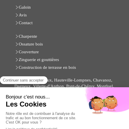
Galoin
Avis
Contact
Charpente
Ossature bois
Couverture
Zinguerie et gouttières
Construction de terrasse en bois
Lagnieu, Meximieux, Hauteville-Lompnes, Chavanoz,
Dagneux, Villette-d'Anthon, Pont-de-Chéruy, Montluel,
Villars-les-Dombes, Charvieu-Chavagneux, Tignieu-
Jameyzieu, Péronnas
Plan du site
Mentions légales