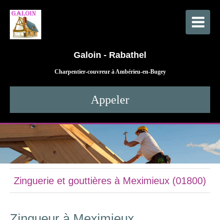
Galoin - Rabathel
Charpentier-couvreur à Ambérieu-en-Bugey
Appeler
Zinguerie et gouttières à Meximieux (01800)
Zingueur à Meximieux