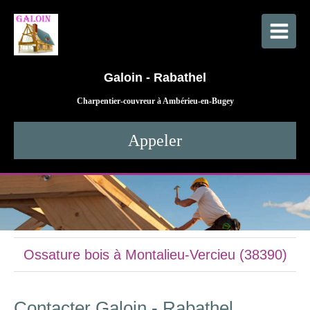
Galoin - Rabathel
Charpentier-couvreur à Ambérieu-en-Bugey
Appeler
Ossature bois à Montalieu-Vercieu (38390)
Contacter Galoin - Rabathel,